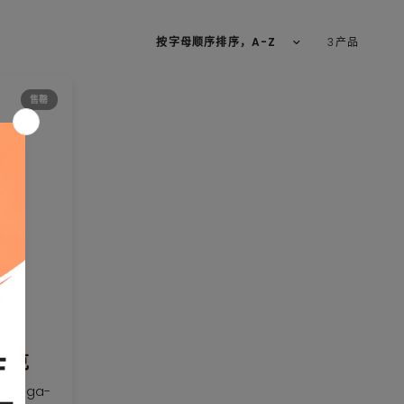
排序方式
3产品
售罄
 毫克
mega-