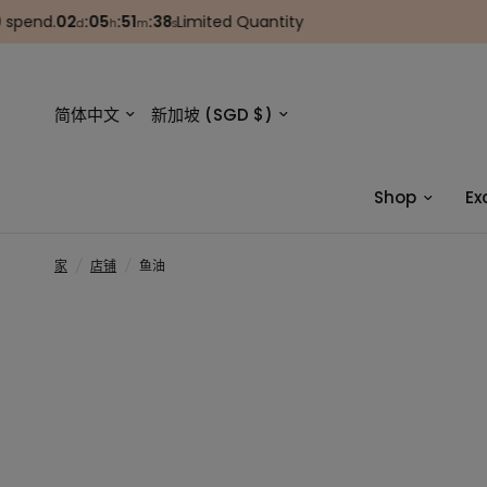
end.
02
:
05
:
51
:
38
Limited Quantity

d
h
m
s
更
更
新
新
国
国
家/
家/
地
地
区
区
Shop
Ex
家
/
店铺
/
鱼油