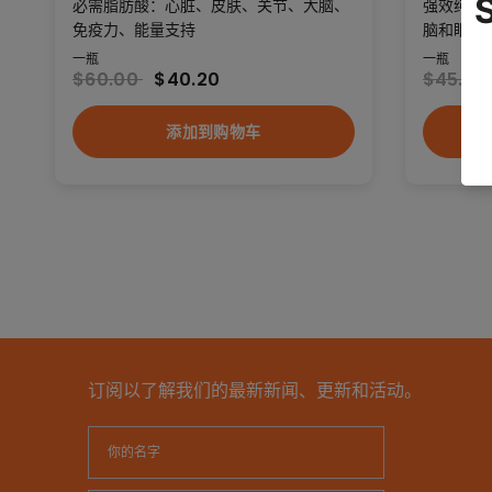
必需脂肪酸：心脏、皮肤、关节、大脑、
强效纯净的
免疫力、能量支持
脑和眼睛
一瓶
一瓶
$60.00
$40.20
$45.0
添加到购物车
订阅以了解我们的最新新闻、更新和活动。