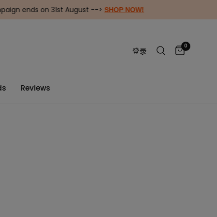
ign ends on 31st August -->
SHOP NOW!
0
登录
ds
Reviews