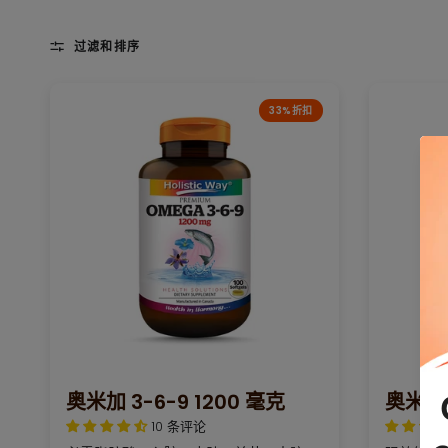
过滤和排序
33%折扣
快速浏览
奥米加 3-6-9 1200 毫克
奥米加
10 条评论