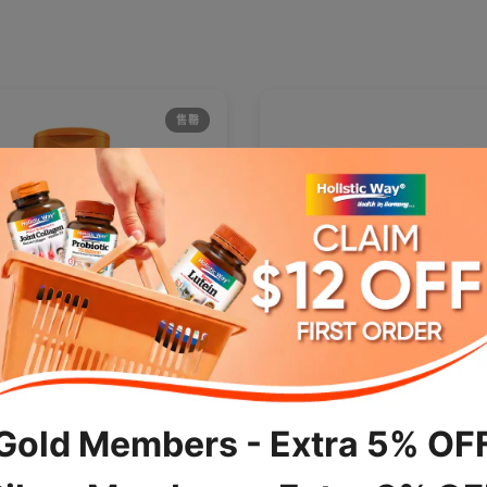
售罄
快速浏览
快速浏览
-3 鱼油
奥米加-3 鱼油 1000
10 条评论
源自凤尾鱼、沙丁鱼、鲭鱼的 O