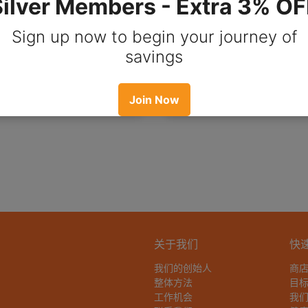
 Omega-3 有益于心脏、大
3。支持健康、认知功能
的健康
$65.00
$43.55
从
0
$30.15
选择选项
选择选项
关于我们
快
我们的创始人
商
整体方法
目
工作机会
我