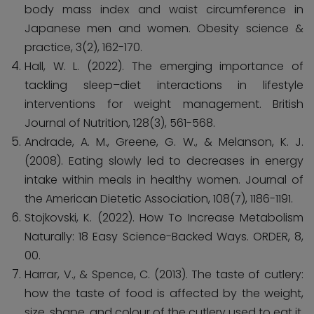
body mass index and waist circumference in
Japanese men and women. Obesity science &
practice, 3(2), 162-170.
Hall, W. L. (2022). The emerging importance of
tackling sleep–diet interactions in lifestyle
interventions for weight management. British
Journal of Nutrition, 128(3), 561-568.
Andrade, A. M., Greene, G. W., & Melanson, K. J.
(2008). Eating slowly led to decreases in energy
intake within meals in healthy women. Journal of
the American Dietetic Association, 108(7), 1186-1191.
Stojkovski, K. (2022). How To Increase Metabolism
Naturally: 18 Easy Science-Backed Ways. ORDER, 8,
00.
Harrar, V., & Spence, C. (2013). The taste of cutlery:
how the taste of food is affected by the weight,
size, shape, and colour of the cutlery used to eat it.