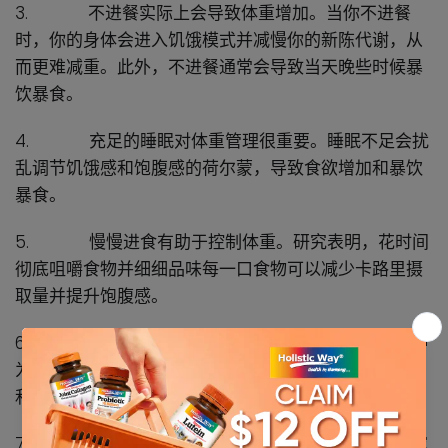
3.
不进餐实际上会导致体重增加。当你不进餐
时，你的身体会进入饥饿模式并减慢你的新陈代谢，从
而更难减重。此外，不进餐通常会导致当天晚些时候暴
饮暴食。
4.
充足的睡眠对体重管理很重要。睡眠不足会扰
乱调节饥饿感和饱腹感的荷尔蒙，导致食欲增加和暴饮
暴食。
5.
慢慢进食有助于控制体重。研究表明，花时间
彻底咀嚼食物并细细品味每一口食物可以减少卡路里摄
取量并提升饱腹感。
6.
辛辣食物有助于促进新陈代谢。辣椒素是一种
为辣椒提供热量的化合物，已被证明可以增加新陈代谢
和卡路里燃烧，从而带来潜在的减重功效。
7.
你的盘子和餐具的颜色会影响你的食量。研究