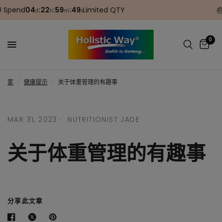
pend
04
:
22
:
59
:
48
Limited QTY
🎂 B
d
h
m
s
0
家
/
健康提示
/
关于体重管理的有趣事
MAR 31, 2023
NUTRITIONIST JADE
关于体重管理的有趣事
分享此文章