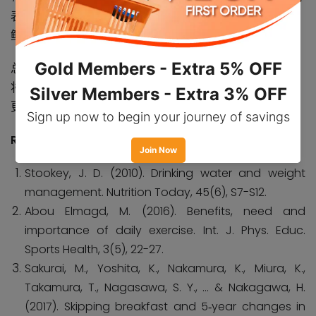
表示，使用较小的盘子和器具以及选择与食物颜色对比
鲜明的盘子和器具有助于减少份量和卡路里摄取量。
总的来说，体重管理未必是一项枯燥乏味的任务。通过
将这些有趣的事融入你的日常生活中，可以使这个过程
更加有趣和愉快，同时还可以实现你的体重管理目标。
Reference
Stookey, J. D. (2010). Drinking water and weight
management. Nutrition Today, 45(6), S7-S12.
Abou Elmagd, M. (2016). Benefits, need and
importance of daily exercise. Int. J. Phys. Educ.
Sports Health, 3(5), 22-27.
Sakurai, M., Yoshita, K., Nakamura, K., Miura, K.,
Takamura, T., Nagasawa, S. Y., ... & Nakagawa, H.
(2017). Skipping breakfast and 5
year changes in
‐