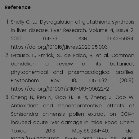
Reference
Shelly C. Lu. Dysregulation of glutathione synthesis
in liver disease. Liver Research. Volume 4, Issue 2.
2020; 64-73. ISSN 2542-5684.
https://doi.org/10.1016/j.livres.2020.05.003
.
Grauso, L., Emrick, S., de Falco, B. et al. Common
dandelion: a review of its botanical,
phytochemical and pharmacological profiles.
Phytochem Rev 18, 1115–1132 (2019).
https://doi.org/10.1007/s11101-019-09622-2
Cheng N, Ren N, Gao H, Lei X, Zheng J, Cao W.
Antioxidant and hepatoprotective effects of
Schisandra chinensis pollen extract on CCl4-
induced acute liver damage in mice. Food Chem
Toxicol. 2013 May;55:234-40. doi: