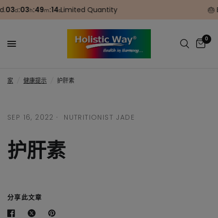
3
:
03
:
49
:
14
Limited Quantity
🎂 Bir
d
h
m
s
0
家
/
健康提示
/
护肝素
SEP 16, 2022
NUTRITIONIST JADE
护肝素
分享此文章