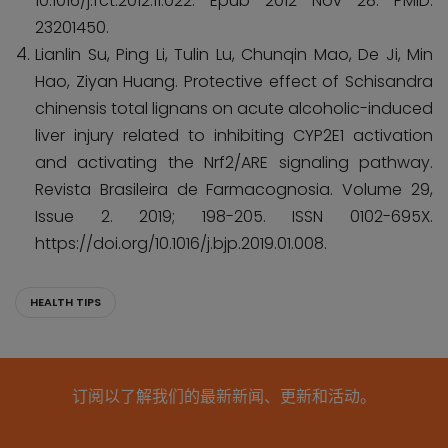
10.1016/j.fct.2012.11.022. Epub 2012 Nov 28. PMID:
23201450.
Lianlin Su, Ping Li, Tulin Lu, Chunqin Mao, De Ji, Min
Hao, Ziyan Huang. Protective effect of Schisandra
chinensis total lignans on acute alcoholic-induced
liver injury related to inhibiting CYP2E1 activation
and activating the Nrf2/ARE signaling pathway.
Revista Brasileira de Farmacognosia. Volume 29,
Issue 2. 2019; 198-205. ISSN 0102-695X.
https://doi.org/10.1016/j.bjp.2019.01.008.
HEALTH TIPS
订阅以了解我们的最新新闻、更新和活动。