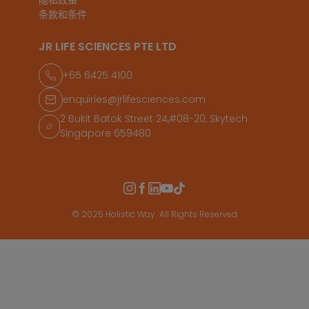
隐私政策
条款和条件
JR LIFE SCIENCES PTE LTD
+65 6425 4100
enquiries@jrlifesciences.com
2 Bukit Batok Street 24,#08-20, Skytech
Singapore 659480
© 2025 Holistic Way. All Rights Reserved